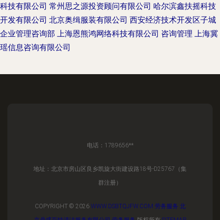
科技有限公司
常州思之源投资顾问有限公司
哈尔滨鑫扶摇科技
开发有限公司
北京奥缉服装有限公司
西安经济技术开发区子城
企业管理咨询部
上海恩熊鸿网络科技有限公司
咨询管理
上海冀
瑶信息咨询有限公司
电话：1789656**
地址：北京市房山区良乡凯旋大街建设路18号-D25767（集
群注册）
COPYRIGHT © 2026
WWW.DSBTQJFW.COM
劳务服务
北