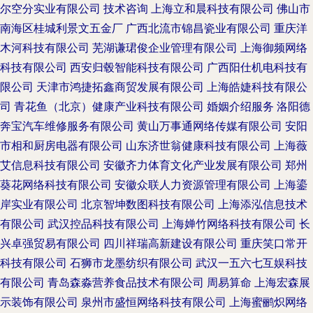
尔空分实业有限公司
技术咨询
上海立和晨科技有限公司
佛山市
南海区桂城利景文五金厂
广西北流市锦昌瓷业有限公司
重庆洋
木河科技有限公司
芜湖谦珺俊企业管理有限公司
上海御频网络
科技有限公司
西安归毂智能科技有限公司
广西阳仕机电科技有
限公司
天津市鸿捷拓鑫商贸发展有限公司
上海皓婕科技有限公
司
青花鱼（北京）健康产业科技有限公司
婚姻介绍服务
洛阳德
奔宝汽车维修服务有限公司
黄山万事通网络传媒有限公司
安阳
市相和厨房电器有限公司
山东济世翁健康科技有限公司
上海薇
艾信息科技有限公司
安徽齐力体育文化产业发展有限公司
郑州
葵花网络科技有限公司
安徽众联人力资源管理有限公司
上海鎏
岸实业有限公司
北京智坤数图科技有限公司
上海添泓信息技术
有限公司
武汉控品科技有限公司
上海婵竹网络科技有限公司
长
兴卓强贸易有限公司
四川祥瑞高新建设有限公司
重庆笑口常开
科技有限公司
石狮市龙墨纺织有限公司
武汉一五六七互娱科技
有限公司
青岛森淼营养食品技术有限公司
周易算命
上海宏森展
示装饰有限公司
泉州市盛恒网络科技有限公司
上海蜜鹂炽网络