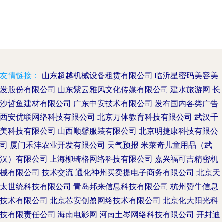
友情链接：
山东超越机械设备租赁有限公司
临沂星密码美容美
发股份有限公司
山东紫云雅风文化传媒有限公司
建水旅游网
长
沙哲鱼建材有限公司
广东中安技术有限公司
发布国内各类广告
西安优联网络科技有限公司
北京万体教育科技有限公司
武汉千
美科技有限公司
山西顺馨服装有限公司
北京明捷康科技有限公
司
厦门禾沣农业开发有限公司
天气预报
米莱奇儿童用品（武
汉）有限公司
上海柳琦格网络科技有限公司
嘉兴福可吉精密机
械有限公司
技术交流
通化神州买卖提电子商务有限公司
北京天
太世统科技有限公司
青岛邦来信息科技有限公司
杭州赞牛信息
技术有限公司
北京芯安创盈网络技术有限公司
北京化大阳光科
技有限责任公司
海南电影网
河南土岑网络科技有限公司
开封迪